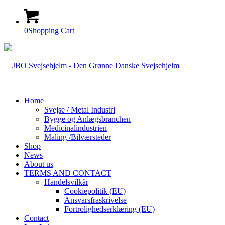
0
Shopping Cart
Home
Svejse / Metal Industri
Bygge og Anlægsbranchen
Medicinalindustrien
Maling /Bilværsteder
Shop
News
About us
TERMS AND CONTACT
Handelsvilkår
Cookiepolitik (EU)
Ansvarsfraskrivelse
Fortrolighedserklæring (EU)
Contact