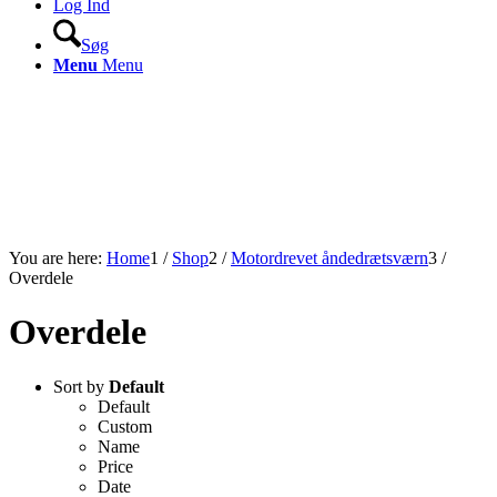
Log Ind
Søg
Menu
Menu
You are here:
Home
1
/
Shop
2
/
Motordrevet åndedrætsværn
3
/
Overdele
Overdele
Sort by
Default
Default
Custom
Name
Price
Date