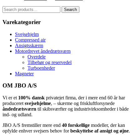
Search
Search
for:
Varekategorier
Svejsehjelm
Compressed air
Ansigtsskærm
Motordrevet åndedrætsværn
Overdele
Tilbehør og reservedel
Turboenheder
Magneter
OM JBO A/S
Vi er et
100% dansk
privatejet firma, der i mere end 60 år har
produceret
svejsehjelme
, – skærme og friskluftforsynede
åndedrætsværn
til skibsværfter og industrivirksomheder i både
ind- og udland.
JBO A/S
⁦ fremstiller mere end
40 forskellige
modeller, der kan
opfylde enhver svejsers behov for
beskyttelse af ansigt og øjne
.⁩