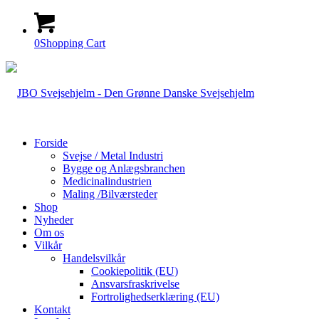
0
Shopping Cart
Forside
Svejse / Metal Industri
Bygge og Anlægsbranchen
Medicinalindustrien
Maling /Bilværsteder
Shop
Nyheder
Om os
Vilkår
Handelsvilkår
Cookiepolitik (EU)
Ansvarsfraskrivelse
Fortrolighedserklæring (EU)
Kontakt