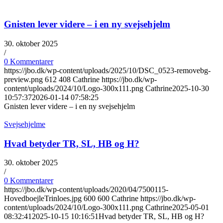
Gnisten lever videre – i en ny svejsehjelm
30. oktober 2025
/
0 Kommentarer
https://jbo.dk/wp-content/uploads/2025/10/DSC_0523-removebg-
preview.png
612
408
Cathrine
https://jbo.dk/wp-
content/uploads/2024/10/Logo-300x111.png
Cathrine
2025-10-30
10:57:37
2026-01-14 07:58:25
Gnisten lever videre – i en ny svejsehjelm
Svejsehjelme
Hvad betyder TR, SL, HB og H?
30. oktober 2025
/
0 Kommentarer
https://jbo.dk/wp-content/uploads/2020/04/7500115-
HovedboejleTrinloes.jpg
600
600
Cathrine
https://jbo.dk/wp-
content/uploads/2024/10/Logo-300x111.png
Cathrine
2025-05-01
08:32:41
2025-10-15 10:16:51
Hvad betyder TR, SL, HB og H?