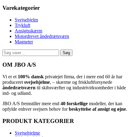
Varekategorier
Svejsehjelm
Trykluft
Ansigtsskærm
Motordrevet åndedrætsværn
Magneter
Søg
Søg
efter:
OM JBO A/S
Vi er et
100% dansk
privatejet firma, der i mere end 60 år har
produceret
svejsehjelme
, – skærme og friskluftforsynede
åndedrætsværn
til skibsværfter og industrivirksomheder i både
ind- og udland.
JBO A/S
⁦ fremstiller mere end
40 forskellige
modeller, der kan
opfylde enhver svejsers behov for
beskyttelse af ansigt og øjne
.⁩
PRODUKT KATEGORIER
Svejsehjelme