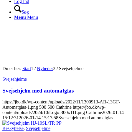
Log Ind
Søg
Menu
Menu
Du er her:
Start
1
/
Nyheder
2
/
Svejsehjelme
Svejsehjelme
Svejsehjelm med automatglas
https://jbo.dk/wp-content/uploads/2022/11/1300913-AR-13GF-
Automatglas-1.png
500
500
Cathrine
https://jbo.dk/wp-
content/uploads/2024/10/Logo-300x111.png
Cathrine
2026-01-14
15:12:31
2026-01-14 15:13:58
Svejsehjelm med automatglas
Beskyttelse
,
Svejsehjelme