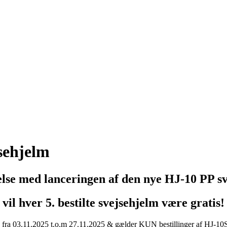
jsehjelm
else med lanceringen af den nye HJ-10 PP s
vil hver 5. bestilte svejsehjelm være gratis!
e fra 03.11.2025 t.o.m 27.11.2025 & gælder KUN bestillinger af HJ-1