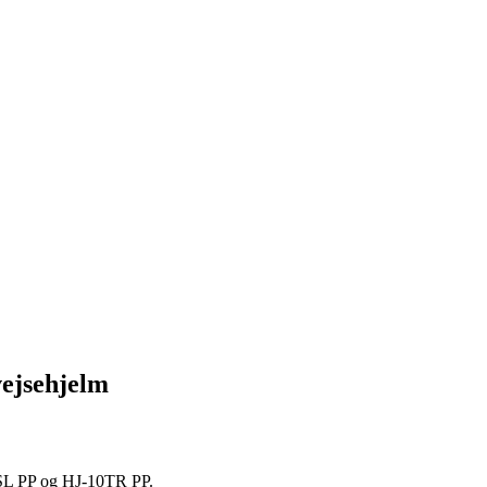
vejsehjelm
0SL PP og HJ-10TR PP.