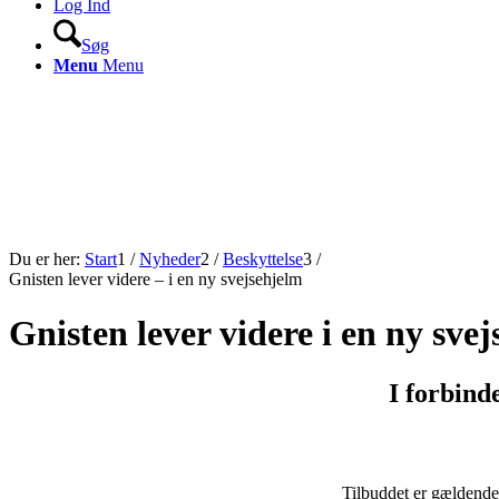
Log Ind
Søg
Menu
Menu
Du er her:
Start
1
/
Nyheder
2
/
Beskyttelse
3
/
Gnisten lever videre – i en ny svejsehjelm
Gnisten lever videre i en ny sve
I forbind
Tilbuddet er gældend