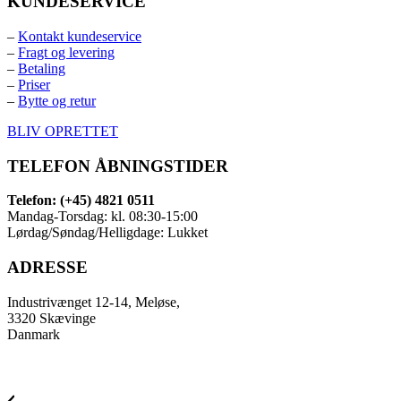
KUNDESERVICE
–
Kontakt kundeservice
–
Fragt og levering
–
Betaling
–
Priser
–
Bytte og retur
BLIV OPRETTET
TELEFON ÅBNINGSTIDER
Telefon: (+45) 4821 0511
Mandag-Torsdag: kl. 08:30-15:00
Lørdag/Søndag/Helligdage: Lukket
ADRESSE
Industrivænget 12-14, Meløse,
3320 Skævinge
Danmark