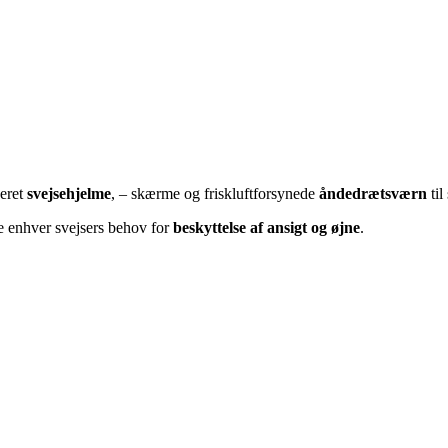
ceret
svejsehjelme
, – skærme og friskluftforsynede
åndedrætsværn
til
e enhver svejsers behov for
beskyttelse af ansigt og øjne
.⁩