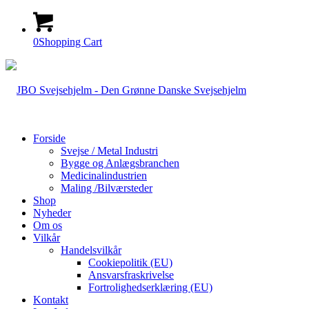
0
Shopping Cart
Forside
Svejse / Metal Industri
Bygge og Anlægsbranchen
Medicinalindustrien
Maling /Bilværsteder
Shop
Nyheder
Om os
Vilkår
Handelsvilkår
Cookiepolitik (EU)
Ansvarsfraskrivelse
Fortrolighedserklæring (EU)
Kontakt