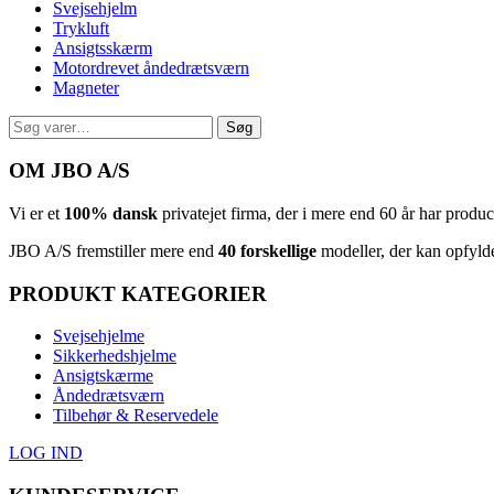
Svejsehjelm
Trykluft
Ansigtsskærm
Motordrevet åndedrætsværn
Magneter
Søg
Søg
efter:
OM JBO A/S
Vi er et
100% dansk
privatejet firma, der i mere end 60 år har produ
JBO A/S
⁦ fremstiller mere end
40 forskellige
modeller, der kan opfyld
PRODUKT KATEGORIER
Svejsehjelme
Sikkerhedshjelme
Ansigtskærme
Åndedrætsværn
Tilbehør & Reservedele
LOG IND