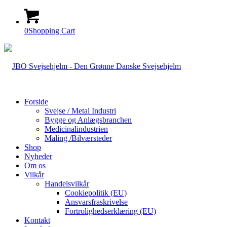
0
Shopping Cart
Forside
Svejse / Metal Industri
Bygge og Anlægsbranchen
Medicinalindustrien
Maling /Bilværsteder
Shop
Nyheder
Om os
Vilkår
Handelsvilkår
Cookiepolitik (EU)
Ansvarsfraskrivelse
Fortrolighedserklæring (EU)
Kontakt