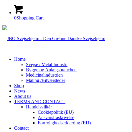
0
Shopping Cart
Home
Svejse / Metal Industri
Bygge og Anlægsbranchen
Medicinalindustrien
Maling /Bilværsteder
Shop
News
About us
TERMS AND CONTACT
Handelsvilkår
Cookiepolitik (EU)
Ansvarsfraskrivelse
Fortrolighedserklæring (EU)
Contact