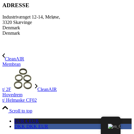
ADRESSE
Industrivænget 12-14, Meløse,
3320 Skævinge
Denmark
Denmark
CleanAIR
Membran
t/ 2F
CleanAIR
Hovedrem
t/ Helmaske CF02
Scroll to top
EUR €
EUR
DKK DKK
EUR