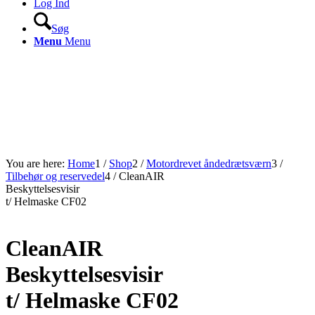
Log Ind
Søg
Menu
Menu
You are here:
Home
1
/
Shop
2
/
Motordrevet åndedrætsværn
3
/
Tilbehør og reservedel
4
/
CleanAIR
Beskyttelsesvisir
t/ Helmaske CF02
CleanAIR
Beskyttelsesvisir
t/ Helmaske CF02