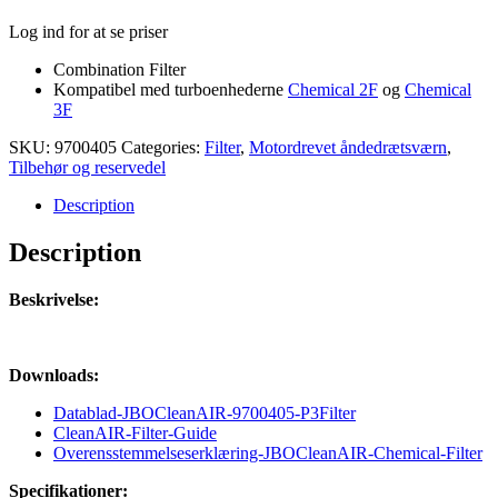
Log ind for at se priser
Combination Filter
Kompatibel med turboenhederne
Chemical 2F
og
Chemical
3F
SKU:
9700405
Categories:
Filter
,
Motordrevet åndedrætsværn
,
Tilbehør og reservedel
Description
Description
Beskrivelse:
Downloads:
Datablad-JBOCleanAIR-9700405-P3Filter
CleanAIR-Filter-Guide
Overensstemmelseserklæring-JBOCleanAIR-Chemical-Filter
Specifikationer: