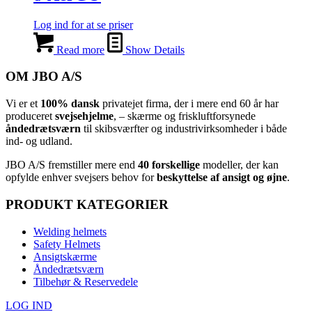
Log ind for at se priser
Read more
Show Details
OM JBO A/S
Vi er et
100% dansk
privatejet firma, der i mere end 60 år har
produceret
svejsehjelme
, – skærme og friskluftforsynede
åndedrætsværn
til skibsværfter og industrivirksomheder i både
ind- og udland.
JBO A/S
⁦ fremstiller mere end
40 forskellige
modeller, der kan
opfylde enhver svejsers behov for
beskyttelse af ansigt og øjne
.⁩
PRODUKT KATEGORIER
Welding helmets
Safety Helmets
Ansigtskærme
Åndedrætsværn
Tilbehør & Reservedele
LOG IND