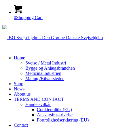
0
Shopping Cart
Home
Svejse / Metal Industri
Bygge og Anlægsbranchen
Medicinalindustrien
Maling /Bilværsteder
Shop
News
About us
TERMS AND CONTACT
Handelsvilkår
Cookiepolitik (EU)
Ansvarsfraskrivelse
Fortrolighedserklæring (EU)
Contact