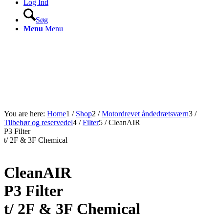
Log Ind
Søg
Menu
Menu
You are here:
Home
1
/
Shop
2
/
Motordrevet åndedrætsværn
3
/
Tilbehør og reservedel
4
/
Filter
5
/
CleanAIR
P3 Filter
t/ 2F & 3F Chemical
CleanAIR
P3 Filter
t/ 2F & 3F Chemical