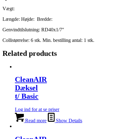
Vægt:
Længde: Højde: Bredde:
Genvindtilslutning: RD40x1/7″
Collistørrelse: 6 stk. Min. bestilling antal: 1 stk.
Related products
CleanAIR
Dæksel
t/ Basic
Log ind for at se priser
Read more
Show Details