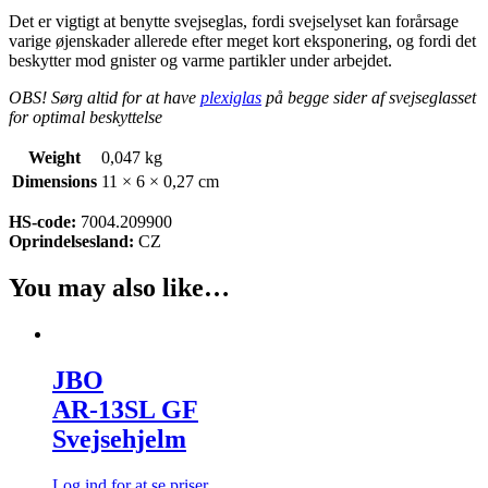
Det er vigtigt at benytte svejseglas, fordi svejselyset kan forårsage
varige øjenskader allerede efter meget kort eksponering, og fordi det
beskytter mod gnister og varme partikler under arbejdet.
OBS! Sørg altid for at have
plexiglas
på begge sider af svejseglasset
for optimal beskyttelse
Weight
0,047 kg
Dimensions
11 × 6 × 0,27 cm
HS-code:
7004.209900
Oprindelsesland:
CZ
You may also like…
JBO
AR-13SL GF
Svejsehjelm
Log ind for at se priser