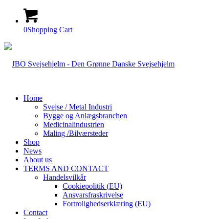
0
Shopping Cart
Home
Svejse / Metal Industri
Bygge og Anlægsbranchen
Medicinalindustrien
Maling /Bilværsteder
Shop
News
About us
TERMS AND CONTACT
Handelsvilkår
Cookiepolitik (EU)
Ansvarsfraskrivelse
Fortrolighedserklæring (EU)
Contact