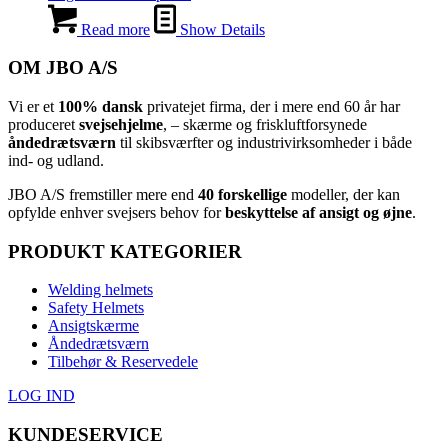
Read more
Show Details
OM JBO A/S
Vi er et
100% dansk
privatejet firma, der i mere end 60 år har
produceret
svejsehjelme
, – skærme og friskluftforsynede
åndedrætsværn
til skibsværfter og industrivirksomheder i både
ind- og udland.
JBO A/S
⁦ fremstiller mere end
40 forskellige
modeller, der kan
opfylde enhver svejsers behov for
beskyttelse af ansigt og øjne
.⁩
PRODUKT KATEGORIER
Welding helmets
Safety Helmets
Ansigtskærme
Åndedrætsværn
Tilbehør & Reservedele
LOG IND
KUNDESERVICE