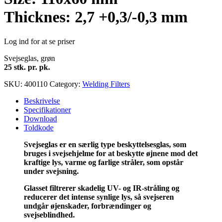
Thicknes: 2,7 +0,3/-0,3 mm
Log ind for at se priser
Svejseglas, grøn
25 stk. pr. pk.
SKU:
400110
Category:
Welding Filters
Beskrivelse
Specifikationer
Download
Toldkode
Svejseglas er en særlig type beskyttelsesglas, som
bruges i svejsehjelme for at beskytte øjnene mod det
kraftige lys, varme og farlige stråler, som opstår
under svejsning.
Glasset filtrerer skadelig UV- og IR-stråling og
reducerer det intense synlige lys, så svejseren
undgår øjenskader, forbrændinger og
svejseblindhed.