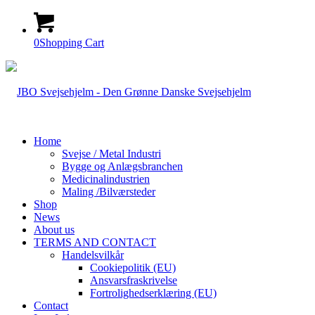
0
Shopping Cart
Home
Svejse / Metal Industri
Bygge og Anlægsbranchen
Medicinalindustrien
Maling /Bilværsteder
Shop
News
About us
TERMS AND CONTACT
Handelsvilkår
Cookiepolitik (EU)
Ansvarsfraskrivelse
Fortrolighedserklæring (EU)
Contact