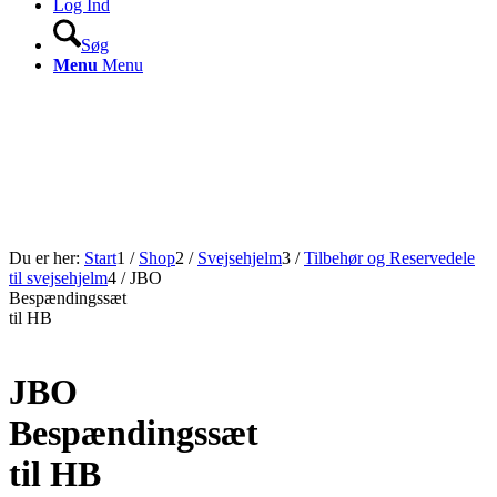
Log Ind
Søg
Menu
Menu
Du er her:
Start
1
/
Shop
2
/
Svejsehjelm
3
/
Tilbehør og Reservedele
til svejsehjelm
4
/
JBO
Bespændingssæt
til HB
JBO
Bespændingssæt
til HB