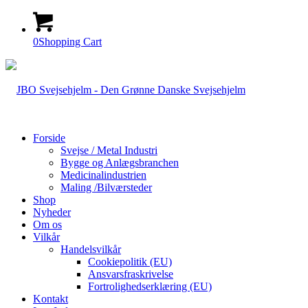
0
Shopping Cart
Forside
Svejse / Metal Industri
Bygge og Anlægsbranchen
Medicinalindustrien
Maling /Bilværsteder
Shop
Nyheder
Om os
Vilkår
Handelsvilkår
Cookiepolitik (EU)
Ansvarsfraskrivelse
Fortrolighedserklæring (EU)
Kontakt