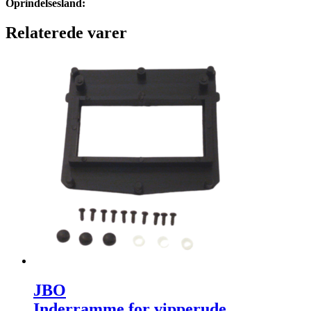
Oprindelsesland:
Relaterede varer
JBO
Inderramme for vipperude