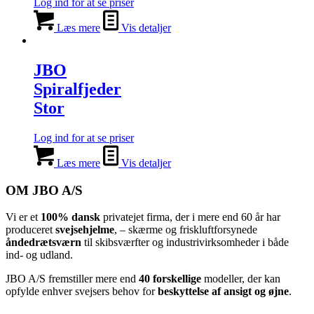
Log ind for at se priser
Læs mere
Vis detaljer
JBO
Spiralfjeder
Stor
Log ind for at se priser
Læs mere
Vis detaljer
OM JBO A/S
Vi er et
100% dansk
privatejet firma, der i mere end 60 år har
produceret
svejsehjelme
, – skærme og friskluftforsynede
åndedrætsværn
til skibsværfter og industrivirksomheder i både
ind- og udland.
JBO A/S
⁦ fremstiller mere end
40 forskellige
modeller, der kan
opfylde enhver svejsers behov for
beskyttelse af ansigt og øjne
.⁩