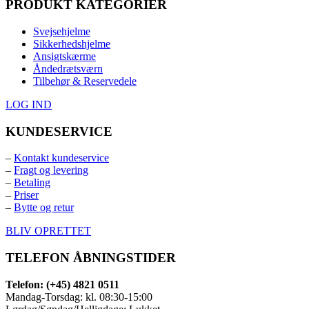
PRODUKT KATEGORIER
Svejsehjelme
Sikkerhedshjelme
Ansigtskærme
Åndedrætsværn
Tilbehør & Reservedele
LOG IND
KUNDESERVICE
–
Kontakt kundeservice
–
Fragt og levering
–
Betaling
–
Priser
–
Bytte og retur
BLIV OPRETTET
TELEFON ÅBNINGSTIDER
Telefon: (+45) 4821 0511
Mandag-Torsdag: kl. 08:30-15:00