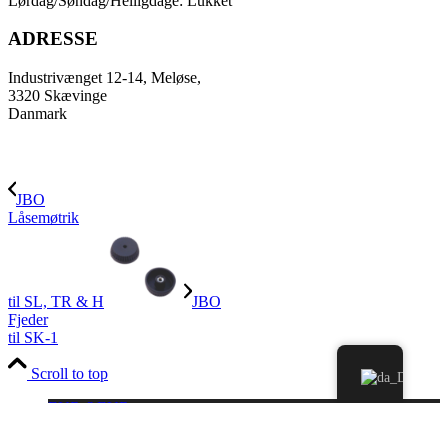
Lørdag/Søndag/Helligdage: Lukket
ADRESSE
Industrivænget 12-14, Meløse,
3320 Skævinge
Danmark
JBO
Låsemøtrik
til SL, TR & H
JBO
Fjeder
til SK-1
Scroll to top
EUR €
EUR
DKK DKK
DKK