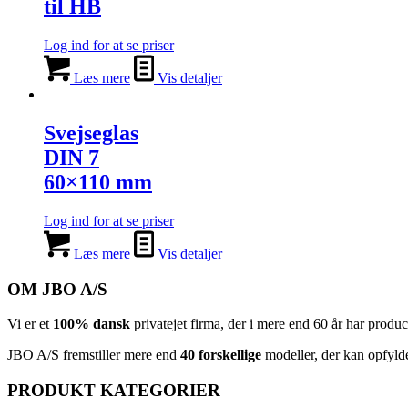
til HB
Log ind for at se priser
Læs mere
Vis detaljer
Svejseglas
DIN 7
60×110 mm
Log ind for at se priser
Læs mere
Vis detaljer
OM JBO A/S
Vi er et
100% dansk
privatejet firma, der i mere end 60 år har produ
JBO A/S
⁦ fremstiller mere end
40 forskellige
modeller, der kan opfyld
PRODUKT KATEGORIER