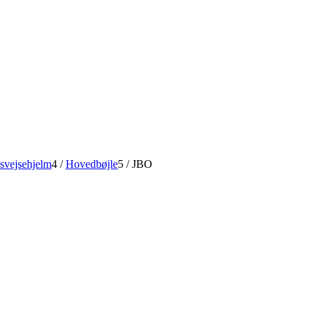
 svejsehjelm
4
/
Hovedbøjle
5
/
JBO