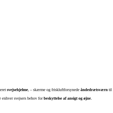
ceret
svejsehjelme
, – skærme og friskluftforsynede
åndedrætsværn
til
e enhver svejsers behov for
beskyttelse af ansigt og øjne
.⁩