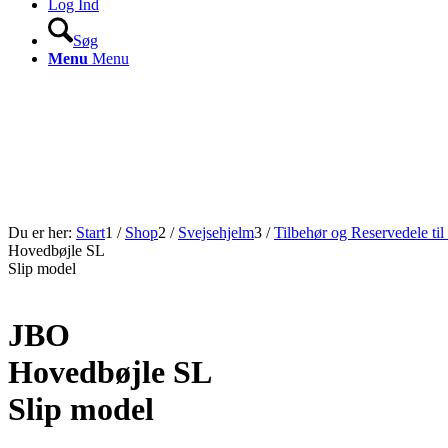
Log Ind
Søg
Menu
Menu
Du er her:
Start
1
/
Shop
2
/
Svejsehjelm
3
/
Tilbehør og Reservedele til
Hovedbøjle SL
Slip model
JBO
Hovedbøjle SL
Slip model