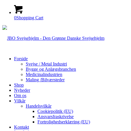
0
Shopping Cart
Forside
Svejse / Metal Industri
Bygge og Anlægsbranchen
Medicinalindustrien
Maling /Bilværsteder
Shop
Nyheder
Om os
Vilkår
Handelsvilkår
Cookiepolitik (EU)
Ansvarsfraskrivelse
Fortrolighedserklæring (EU)
Kontakt