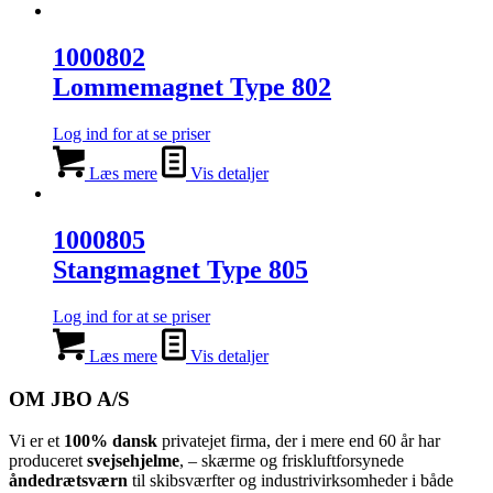
1000802
Lommemagnet Type 802
Log ind for at se priser
Læs mere
Vis detaljer
1000805
Stangmagnet Type 805
Log ind for at se priser
Læs mere
Vis detaljer
OM JBO A/S
Vi er et
100% dansk
privatejet firma, der i mere end 60 år har
produceret
svejsehjelme
, – skærme og friskluftforsynede
åndedrætsværn
til skibsværfter og industrivirksomheder i både