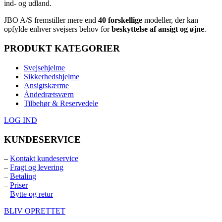
ind- og udland.
JBO A/S
⁦ fremstiller mere end
40 forskellige
modeller, der kan
opfylde enhver svejsers behov for
beskyttelse af ansigt og øjne
.⁩
PRODUKT KATEGORIER
Svejsehjelme
Sikkerhedshjelme
Ansigtskærme
Åndedrætsværn
Tilbehør & Reservedele
LOG IND
KUNDESERVICE
–
Kontakt kundeservice
–
Fragt og levering
–
Betaling
–
Priser
–
Bytte og retur
BLIV OPRETTET