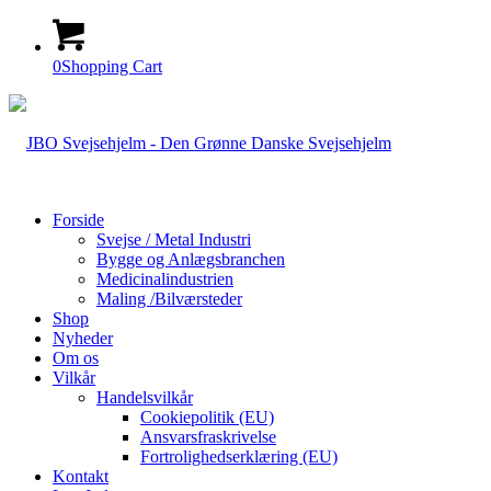
0
Shopping Cart
Forside
Svejse / Metal Industri
Bygge og Anlægsbranchen
Medicinalindustrien
Maling /Bilværsteder
Shop
Nyheder
Om os
Vilkår
Handelsvilkår
Cookiepolitik (EU)
Ansvarsfraskrivelse
Fortrolighedserklæring (EU)
Kontakt