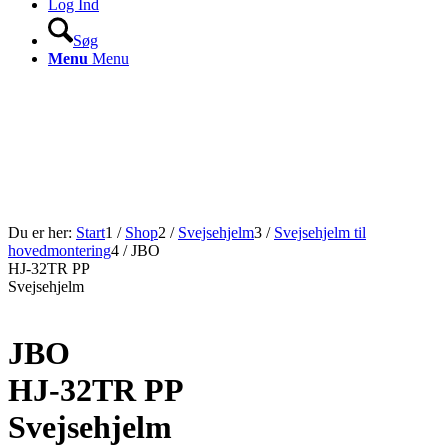
Log Ind
Søg
Menu
Menu
Du er her:
Start
1
/
Shop
2
/
Svejsehjelm
3
/
Svejsehjelm til
hovedmontering
4
/
JBO
HJ-32TR PP
Svejsehjelm
JBO
HJ-32TR PP
Svejsehjelm