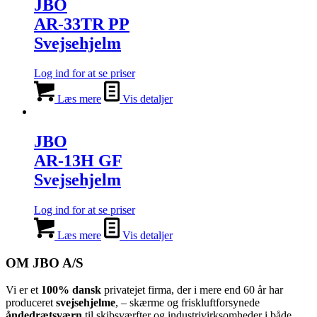
JBO
AR-33TR PP
Svejsehjelm
Log ind for at se priser
Læs mere
Vis detaljer
JBO
AR-13H GF
Svejsehjelm
Log ind for at se priser
Læs mere
Vis detaljer
OM JBO A/S
Vi er et
100% dansk
privatejet firma, der i mere end 60 år har
produceret
svejsehjelme
, – skærme og friskluftforsynede
åndedrætsværn
til skibsværfter og industrivirksomheder i både