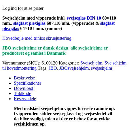
Log ind for at se priser
Svejsehjelm med vipperude inkl.
svejseglas DIN 10
60×110
mm.,
slagfast plexiglas
60×110 mm. (vipperude) &
slagfast
plexiglas
64×101 mm. (ramme)
Hovedbøjle med trinløs skruejustering
JBO svejsehjelme er dansk design, alle svejsehjelme er
produceret og samlet i Danmark
Varenummer (SKU):
6100120
Kategorier:
Svejsehjelm
,
Svejsehjelm
til hovedmontering
Tags:
JBO
,
JBOsvejsehjelm
,
svejsehjelm
Beskrivelse
Specifikationer
Download
Toldkode
Reservedele
Med nedslået svejsehjelm vippes forreste ramme op,
i vipperuden sidder svejseglasset og svejsestedet vil
da blive synligt, uden at der er behov for at rykke
svejshjelmen op.