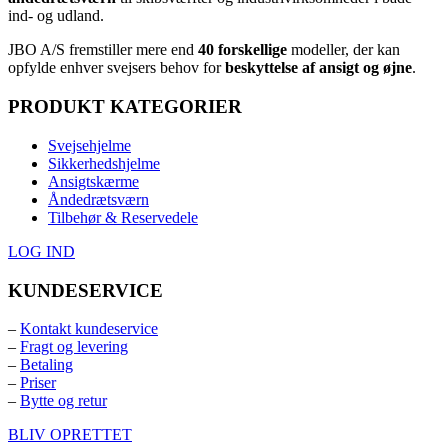
ind- og udland.
JBO A/S
⁦ fremstiller mere end
40 forskellige
modeller, der kan
opfylde enhver svejsers behov for
beskyttelse af ansigt og øjne
.⁩
PRODUKT KATEGORIER
Svejsehjelme
Sikkerhedshjelme
Ansigtskærme
Åndedrætsværn
Tilbehør & Reservedele
LOG IND
KUNDESERVICE
–
Kontakt kundeservice
–
Fragt og levering
–
Betaling
–
Priser
–
Bytte og retur
BLIV OPRETTET