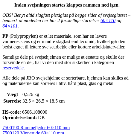
Inden svejsningen startes klappes rammen ned igen.
OBS! Benyt altid slagfast plexiglas på begge sider af svejseglasset –
bemærk at modellen her har 2 forskellige størrelser
60×110
og
64×101
.
PP
(Polypropylen) er et let materiale, som har en lavere
varmeresistens og er mindre slagfast end tecomid, hvilket gør den
bedst egnet til lettere svejsearbejde eller kortere arbejdsintervaller.
Samtlige dele på svejsehjelmen er mulige at erstatte og skulle der
forsvinde en del, har vi den med stor sikkerhed i kategorien
reservedele
.
Alle dele på JBO svejsehjelme er sorterbare, hjelmen kan skilles ad
og materialerne kan sorteres i hhv. hård plast, glas og metal.
Vægt
0,526 kg
Størrelse
32,5 × 26,5 × 18,5 cm
HS-code:
6506.108000
Oprindelsesland:
DK
7500190 Rammefjeder 60×110 mm
7500120 Vipperude 60×110 mm