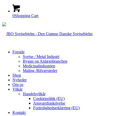
0
Shopping Cart
Forside
Svejse / Metal Industri
Bygge og Anlægsbranchen
Medicinalindustrien
Maling /Bilværsteder
Shop
Nyheder
Om os
Vilkår
Handelsvilkår
Cookiepolitik (EU)
Ansvarsfraskrivelse
Fortrolighedserklæring (EU)
Kontakt