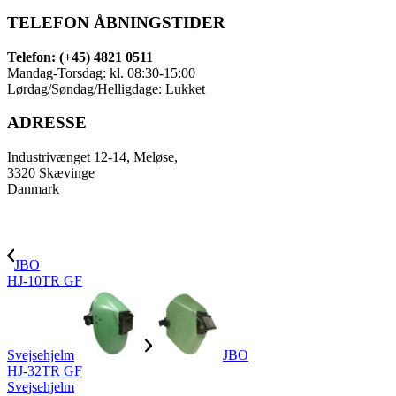
TELEFON ÅBNINGSTIDER
Telefon: (+45) 4821 0511
Mandag-Torsdag: kl. 08:30-15:00
Lørdag/Søndag/Helligdage: Lukket
ADRESSE
Industrivænget 12-14, Meløse,
3320 Skævinge
Danmark
JBO
HJ-10TR GF
Svejsehjelm
JBO
HJ-32TR GF
Svejsehjelm