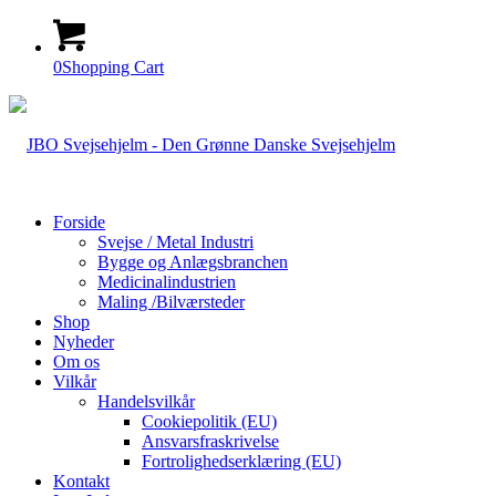
0
Shopping Cart
Forside
Svejse / Metal Industri
Bygge og Anlægsbranchen
Medicinalindustrien
Maling /Bilværsteder
Shop
Nyheder
Om os
Vilkår
Handelsvilkår
Cookiepolitik (EU)
Ansvarsfraskrivelse
Fortrolighedserklæring (EU)
Kontakt