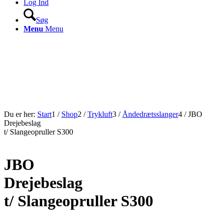
Log Ind
Søg
Menu
Menu
Du er her:
Start
1
/
Shop
2
/
Trykluft
3
/
Åndedrætsslanger
4
/
JBO
Drejebeslag
t/ Slangeopruller S300
JBO
Drejebeslag
t/ Slangeopruller S300