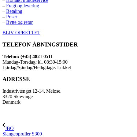
–
Kontakt kundeservice
–
Fragt og levering
–
Betaling
–
Priser
–
Bytte og retur
BLIV OPRETTET
TELEFON ÅBNINGSTIDER
Telefon: (+45) 4821 0511
Mandag-Torsdag: kl. 08:30-15:00
Lørdag/Søndag/Helligdage: Lukket
ADRESSE
Industrivænget 12-14, Meløse,
3320 Skævinge
Danmark
JBO
Slangeopruller S300