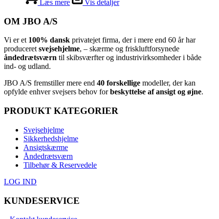
Læs mere
Vis detaljer
OM JBO A/S
Vi er et
100% dansk
privatejet firma, der i mere end 60 år har
produceret
svejsehjelme
, – skærme og friskluftforsynede
åndedrætsværn
til skibsværfter og industrivirksomheder i både
ind- og udland.
JBO A/S
⁦ fremstiller mere end
40 forskellige
modeller, der kan
opfylde enhver svejsers behov for
beskyttelse af ansigt og øjne
.⁩
PRODUKT KATEGORIER
Svejsehjelme
Sikkerhedshjelme
Ansigtskærme
Åndedrætsværn
Tilbehør & Reservedele
LOG IND
KUNDESERVICE