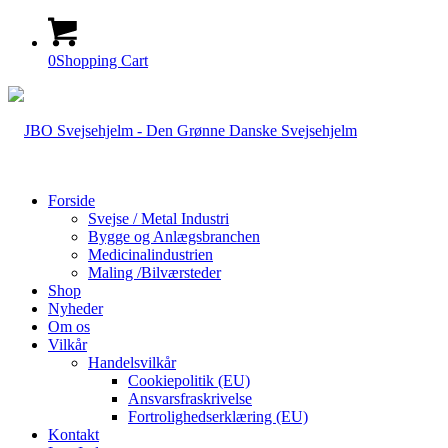
0
Shopping Cart
Forside
Svejse / Metal Industri
Bygge og Anlægsbranchen
Medicinalindustrien
Maling /Bilværsteder
Shop
Nyheder
Om os
Vilkår
Handelsvilkår
Cookiepolitik (EU)
Ansvarsfraskrivelse
Fortrolighedserklæring (EU)
Kontakt