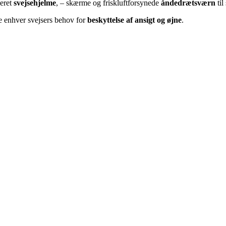
ceret
svejsehjelme
, – skærme og friskluftforsynede
åndedrætsværn
til
e enhver svejsers behov for
beskyttelse af ansigt og øjne
.⁩