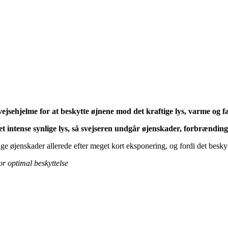
svejsehjelme for at beskytte øjnene mod det kraftige lys, varme og fa
det intense synlige lys, så svejseren undgår øjenskader, forbrændin
arige øjenskader allerede efter meget kort eksponering, og fordi det besk
or optimal beskyttelse