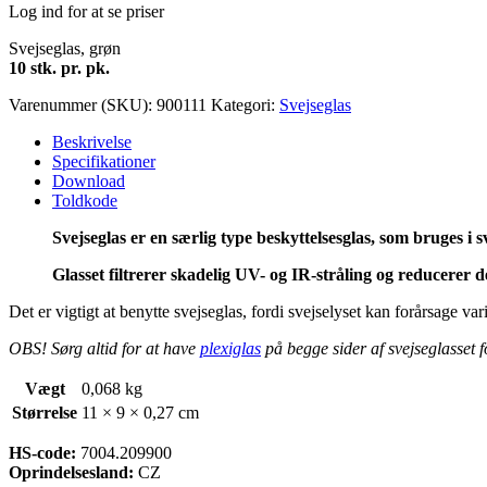
Log ind for at se priser
Svejseglas, grøn
10 stk. pr. pk.
Varenummer (SKU):
900111
Kategori:
Svejseglas
Beskrivelse
Specifikationer
Download
Toldkode
Svejseglas er en særlig type beskyttelsesglas, som bruges i 
Glasset filtrerer skadelig UV- og IR-stråling og reducerer 
Det er vigtigt at benytte svejseglas, fordi svejselyset kan forårsage v
OBS! Sørg altid for at have
plexiglas
på begge sider af svejseglasset f
Vægt
0,068 kg
Størrelse
11 × 9 × 0,27 cm
HS-code:
7004.209900
Oprindelsesland:
CZ