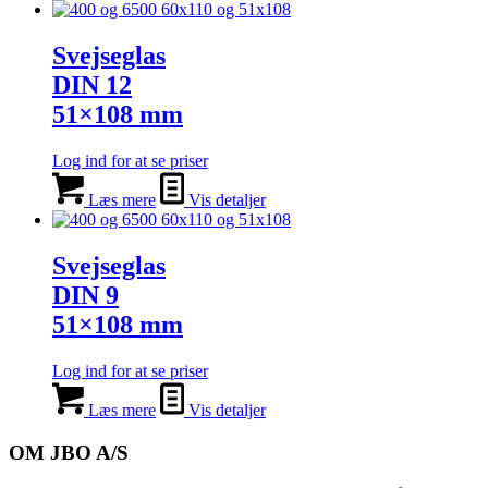
Svejseglas
DIN 12
51×108 mm
Log ind for at se priser
Læs mere
Vis detaljer
Svejseglas
DIN 9
51×108 mm
Log ind for at se priser
Læs mere
Vis detaljer
OM JBO A/S