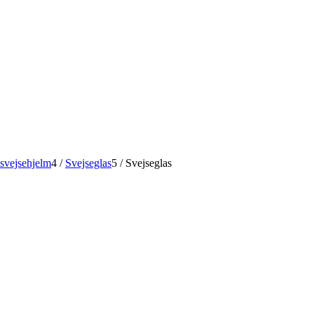
 svejsehjelm
4
/
Svejseglas
5
/
Svejseglas