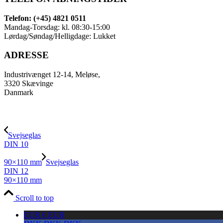
Telefon: (+45) 4821 0511
Mandag-Torsdag: kl. 08:30-15:00
Lørdag/Søndag/Helligdage: Lukket
ADRESSE
Industrivænget 12-14, Meløse,
3320 Skævinge
Danmark
Svejseglas
DIN 10
90×110 mm
Svejseglas
DIN 12
90×110 mm
Scroll to top
EUR €
EUR