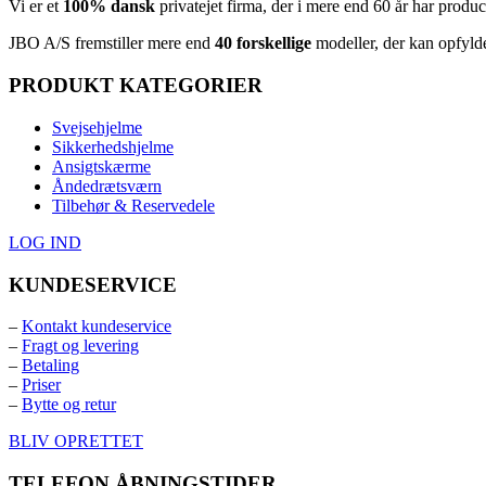
Vi er et
100% dansk
privatejet firma, der i mere end 60 år har produ
JBO A/S
⁦ fremstiller mere end
40 forskellige
modeller, der kan opfyld
PRODUKT KATEGORIER
Svejsehjelme
Sikkerhedshjelme
Ansigtskærme
Åndedrætsværn
Tilbehør & Reservedele
LOG IND
KUNDESERVICE
–
Kontakt kundeservice
–
Fragt og levering
–
Betaling
–
Priser
–
Bytte og retur
BLIV OPRETTET
TELEFON ÅBNINGSTIDER