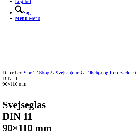
Log Ind
Søg
Menu
Menu
Du er her:
Start
1
/
Shop
2
/
Svejsehjelm
3
/
Tilbehør og Reservedele til
DIN 11
90×110 mm
Svejseglas
DIN 11
90×110 mm