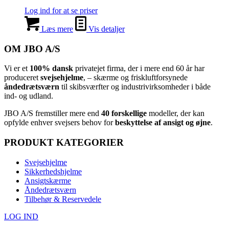
Log ind for at se priser
Læs mere
Vis detaljer
OM JBO A/S
Vi er et
100% dansk
privatejet firma, der i mere end 60 år har
produceret
svejsehjelme
, – skærme og friskluftforsynede
åndedrætsværn
til skibsværfter og industrivirksomheder i både
ind- og udland.
JBO A/S
⁦ fremstiller mere end
40 forskellige
modeller, der kan
opfylde enhver svejsers behov for
beskyttelse af ansigt og øjne
.⁩
PRODUKT KATEGORIER
Svejsehjelme
Sikkerhedshjelme
Ansigtskærme
Åndedrætsværn
Tilbehør & Reservedele
LOG IND