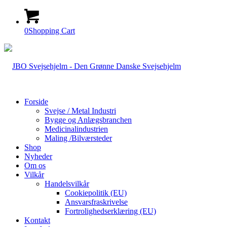
0
Shopping Cart
Forside
Svejse / Metal Industri
Bygge og Anlægsbranchen
Medicinalindustrien
Maling /Bilværsteder
Shop
Nyheder
Om os
Vilkår
Handelsvilkår
Cookiepolitik (EU)
Ansvarsfraskrivelse
Fortrolighedserklæring (EU)
Kontakt