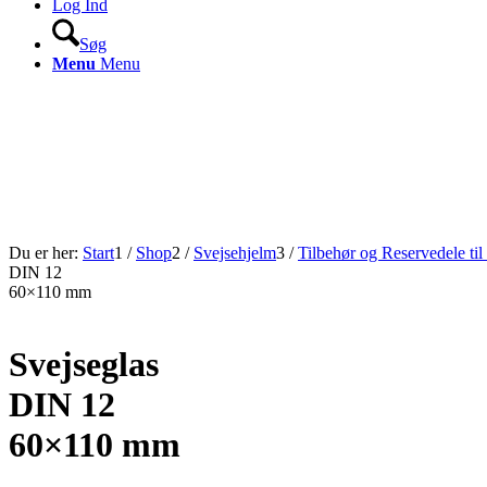
Log Ind
Søg
Menu
Menu
Du er her:
Start
1
/
Shop
2
/
Svejsehjelm
3
/
Tilbehør og Reservedele til
DIN 12
60×110 mm
Svejseglas
DIN 12
60×110 mm