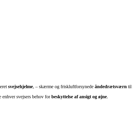
ceret
svejsehjelme
, – skærme og friskluftforsynede
åndedrætsværn
til
e enhver svejsers behov for
beskyttelse af ansigt og øjne
.⁩