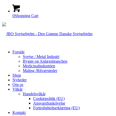
0
Shopping Cart
Forside
Svejse / Metal Industri
Bygge og Anlægsbranchen
Medicinalindustrien
Maling /Bilværsteder
Shop
Nyheder
Om os
Vilkår
Handelsvilkår
Cookiepolitik (EU)
Ansvarsfraskrivelse
Fortrolighedserklæring (EU)
Kontakt