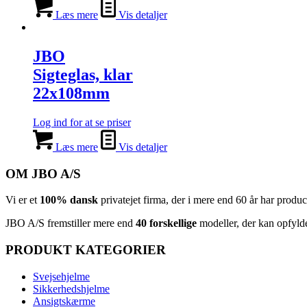
Læs mere
Vis detaljer
JBO
Sigteglas, klar
22x108mm
Log ind for at se priser
Læs mere
Vis detaljer
OM JBO A/S
Vi er et
100% dansk
privatejet firma, der i mere end 60 år har produ
JBO A/S
⁦ fremstiller mere end
40 forskellige
modeller, der kan opfyld
PRODUKT KATEGORIER
Svejsehjelme
Sikkerhedshjelme
Ansigtskærme