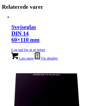
Relaterede varer
Svejseglas
DIN 14
60×110 mm
Log ind for at se priser
Læs mere
Vis detaljer