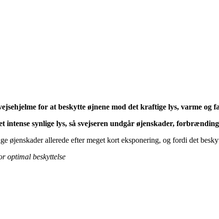
svejsehjelme for at beskytte øjnene mod det kraftige lys, varme og fa
det intense synlige lys, så svejseren undgår øjenskader, forbrændin
arige øjenskader allerede efter meget kort eksponering, og fordi det besk
or optimal beskyttelse