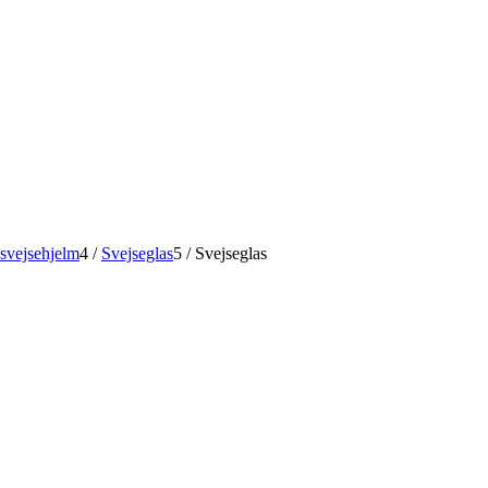
 svejsehjelm
4
/
Svejseglas
5
/
Svejseglas